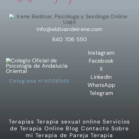
info@eldivandeirene.com
640 706 550
Instagram
Facebook
X
LinkedIn
Colegiada nºAO06545
WhatsApp
Telegram
Terapias
Terapia sexual online
Servicios
de Terapia Online
Blog
Contacto
Sobre
mí
Terapia de Pareja
Terapia