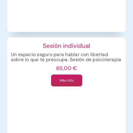
Sesión individual
Un espacio seguro para hablar con libertad
sobre lo que te preocupa. Sesión de psicoterapia
o terapia sexual online para una sola persona
65,00
€
orientada a comprender tu situación y empezar a
trabajar en posibles cambios.
Más Info
La sesión tiene una duración aproximada de
45-
60 minutos
y se realiza online mediante
videollamada en Google Meet
.
La primera sesión está orientada a conocerte,
comprender tu situación y empezar a definir
juntos el enfoque de trabajo más adecuado. No
necesitas preparar nada previamente.
Puede ayudarte si estás atravesando
ansiedad
,
estrés
,
dificultades emocionales
,
problemas